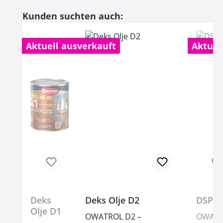
Produktgalerie überspringen
Kunden suchten auch:
Aktuell ausverkauft
Aktuel
Deks
Deks Olje D2
DSP 8
Olje D1
OWATROL D2 –
OWAT