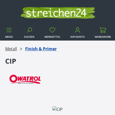
Zum Hauptinhalt springen
MENÜ
SUCHEN
MERKZETTEL
IHR KONTO
WARENKORB
WARENKORB
Metall
Finish & Primer
CIP
Bildergalerie überspringen