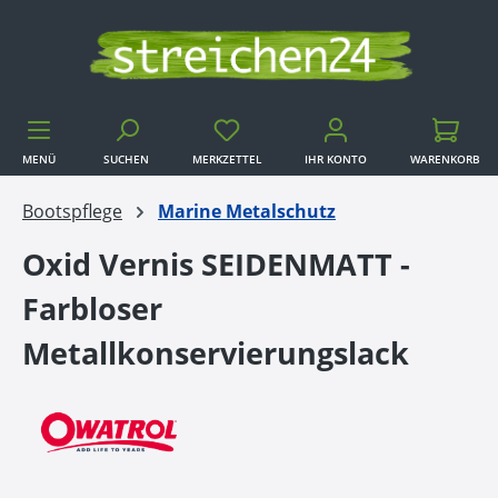
Zum Hauptinhalt springen
MENÜ
SUCHEN
MERKZETTEL
IHR KONTO
WARENKORB
WARENKORB
Bootspflege
Marine Metalschutz
Oxid Vernis SEIDENMATT -
Farbloser
Metallkonservierungslack