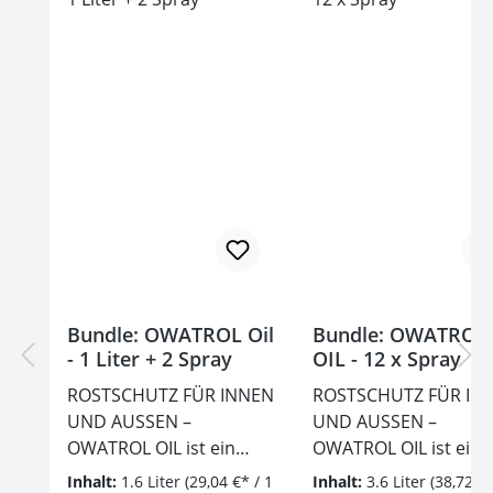
Bundle: OWATROL Oil
Bundle: OWATROL
- 1 Liter + 2 Spray
OIL - 12 x Spray
ROSTSCHUTZ FÜR INNEN
ROSTSCHUTZ FÜR IN
UND AUSSEN –
UND AUSSEN –
OWATROL OIL ist ein
OWATROL OIL ist ein
Rostschutzmittel für viele
Rostschutzmittel für v
Inhalt:
1.6 Liter
(29,04 €* / 1
Inhalt:
3.6 Liter
(38,72 €*