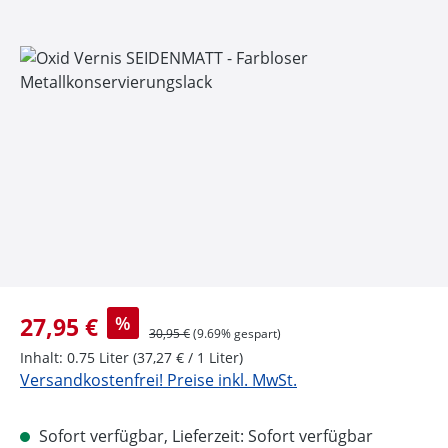
Bildergalerie überspringen
Verkaufspreis:
27,95 €
%
Regulärer Preis:
30,95 €
(9.69% gespart)
Inhalt:
0.75 Liter
(37,27 € / 1 Liter)
Versandkostenfrei! Preise inkl. MwSt.
Sofort verfügbar, Lieferzeit: Sofort verfügbar