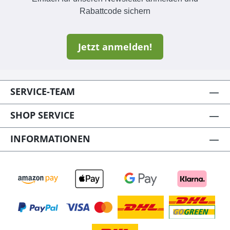
ANWENDUNG –
ANWENDUNG –
Rabattcode sichern
Oberflächen vorher
Oberflächen vorher
reinigen und 24 Std.
reinigen und 24 Std.
trocknen lassen. Losen
trocknen lassen. Los
Jetzt anmelden!
Rost oder Lack entfernen
Rost oder Lack entfe
und OWATROL OIL
und OWATROL OIL
auftragen. Trocknen
auftragen. Trocknen
SERVICE-TEAM
lassen und prüfen, ob
lassen und prüfen, o
behandelte Flächen
behandelte Flächen
SHOP SERVICE
seidenglänzend
seidenglänzend
sind. ERGIEBIGKEIT –
sind. ERGIEBIGKEIT –
INFORMATIONEN
Rostschutz für viele
Rostschutz für viele
Oberflächen 18 m²/l.
Oberflächen 18 m²/l.
Hängt vom Zustand und
Hängt vom Zustand 
der Saugfähigkeit des
der Saugfähigkeit des
Untergrunds
Untergrunds
ab. HERGESTELLT IN
ab. HERGESTELLT IN
FRANKREICH - Made in
FRANKREICH - Made i
France OWATROL OIL –
France OWATROL OIL 