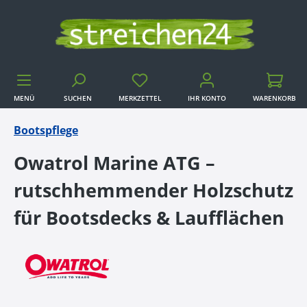
Zum Hauptinhalt springen
MENÜ
SUCHEN
MERKZETTEL
IHR KONTO
WARENKORB
WARENKORB
Bootspflege
Owatrol Marine ATG –
rutschhemmender Holzschutz
für Bootsdecks & Laufflächen