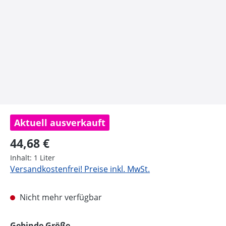
Aktuell ausverkauft
Regulärer Preis:
44,68 €
Inhalt:
1 Liter
Versandkostenfrei! Preise inkl. MwSt.
Nicht mehr verfügbar
auswählen
Gebinde Größe