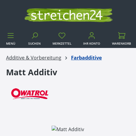
Zum Hauptinhalt springen
MENÜ
SUCHEN
MERKZETTEL
IHR KONTO
WARENKORB
WARENKORB
Additive & Vorbereitung
Farbadditive
Matt Additiv
Bildergalerie überspringen