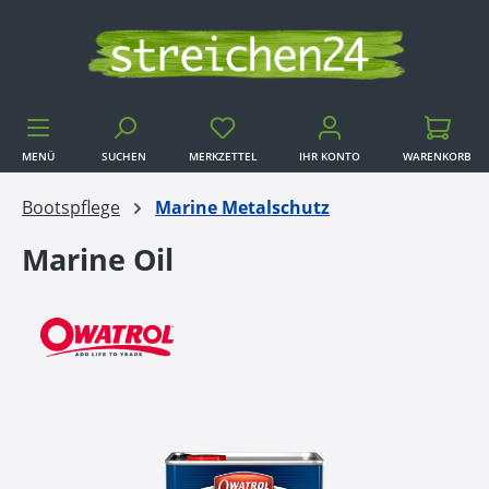
Zum Hauptinhalt springen
MENÜ
SUCHEN
MERKZETTEL
IHR KONTO
WARENKORB
WARENKORB
Bootspflege
Marine Metalschutz
Marine Oil
Bildergalerie überspringen