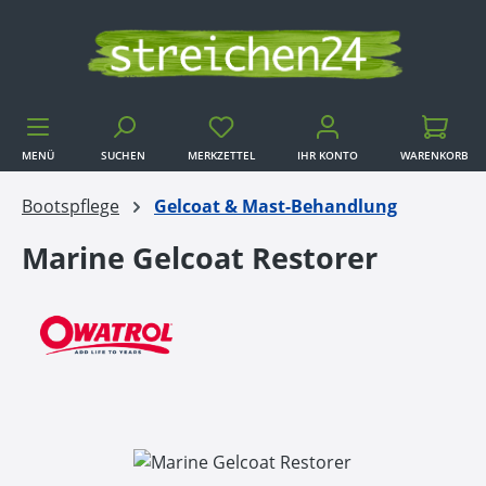
Zum Hauptinhalt springen
MENÜ
SUCHEN
MERKZETTEL
IHR KONTO
WARENKORB
WARENKORB
Bootspflege
Gelcoat & Mast-Behandlung
Marine Gelcoat Restorer
Bildergalerie überspringen