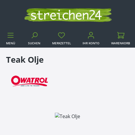
Zum Hauptinhalt springen
MENÜ
SUCHEN
MERKZETTEL
IHR KONTO
WARENKORB
WARENKORB
Teak Olje
Bildergalerie überspringen