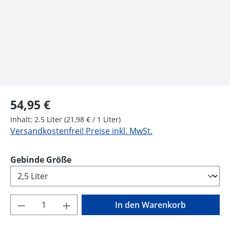
Regulärer Preis:
54,95 €
Inhalt:
2.5 Liter
(21,98 € / 1 Liter)
Versandkostenfrei! Preise inkl. MwSt.
auswählen
Gebinde Größe
Produkt Anzahl: Gib den gewünschten Wer
In den Warenkorb