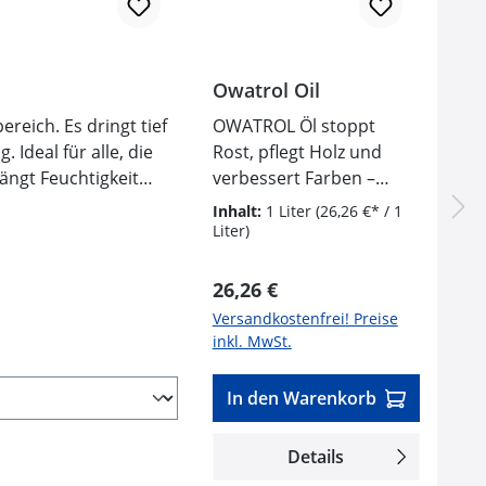
Owatrol Oil
OWATROL Öl stoppt
 Ideal für alle, die
Rost, pflegt Holz und
verbessert Farben –
vielseitiger Schutz innen
Inhalt:
1 Liter
(26,26 €* / 1
& außen.
Liter)
Farbkonditionierer,
nicht unterwandern
Rostversiegelung
Regulärer Preis:
26,26 €
und
Holzimprägnierung
Versandkostenfrei! Preise
inkl. MwSt.
Optimiert
lösemittelhaltige
Lacke
In den Warenkorb
Erhöht die Qualität
und Lebensdauer
Details
des Anstrichs