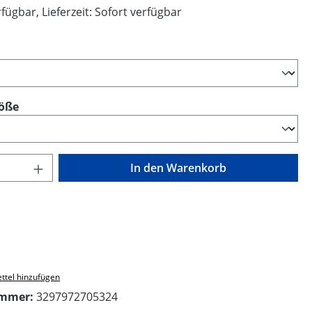
fügbar, Lieferzeit: Sofort verfügbar
swählen
auswählen
öße
Anzahl: Gib den gewünschten Wert ein o
In den Warenkorb
ttel hinzufügen
ummer:
3297972705324