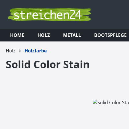
m Hauptinhalt springen
Zur Suche springen
Zur Hauptnavigation springen
HOME
HOLZ
METALL
BOOTSPFLEGE
Holz
Holzfarbe
Solid Color Stain
Bildergalerie überspringen