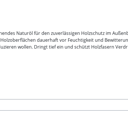
t Holzoberflächen dauerhaft vor Feuchtigkeit und Bewitterung.
zfasern Verdrängt Feuchtigkeit
ldet keine geschlossene Oberfläche. So kann Feuchtigkeit 
t.
en. Anwendungsbereiche Terrassen und begehbare
uziert Spannungsrisse Erhält