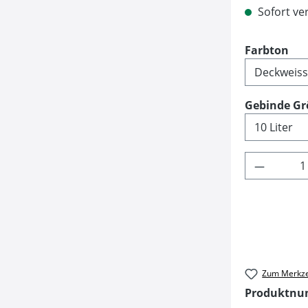
Sofort ver
au
Farbton
Gebinde Gr
Produkt 
Zum Merkze
Produktn