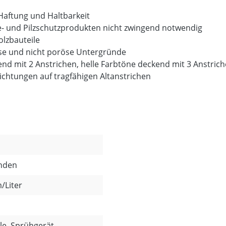
Haftung und Haltbarkeit
e- und Pilzschutzprodukten nicht zwingend notwendig
olzbauteile
se und nicht poröse Untergründe
end mit 2 Anstrichen, helle Farbtöne deckend mit 3 Anstrich
htungen auf tragfähigen Altanstrichen
unden
/Liter
lle, Sprühgerät