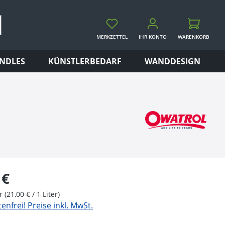
MERKZETTEL
IHR KONTO
WARENKORB
WARENKORB
NDLES
KÜNSTLERBEDARF
WANDDESIGN
eis:
 €
er
(21,00 € / 1 Liter)
nfrei! Preise inkl. MwSt.