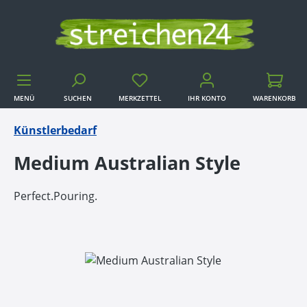
Zum Hauptinhalt springen
MENÜ
SUCHEN
MERKZETTEL
IHR KONTO
WARENKORB
WARENKORB
Künstlerbedarf
Medium Australian Style
Perfect.Pouring.
Bildergalerie überspringen