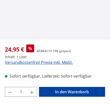
Verkaufspreis:
24,95 €
%
Regulärer Preis:
27,95 €
(10.73% gespart)
Inhalt:
1 Liter
Versandkostenfrei! Preise inkl. MwSt.
Sofort verfügbar, Lieferzeit: Sofort verfügbar
Produkt Anzahl: Gib den gewünschten Wer
In den Warenkorb