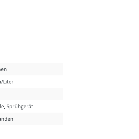
nen
/Liter
lle, Sprühgerät
tunden