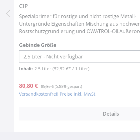
CIP
Spezialprimer für rostige und nicht rostige Metall-
Untergründe Eigenschaften Mischung aus hochwer
Rostschutzgrundierung und OWATROL-OILAußerord
EindringeigenschaftenVersiegelt festsitzenden Rost,
auswählen
Gebinde Größe
oder Strahlen entfernt werden kann oder sollVerdr
Luft und Feuchtigkeit aus dem RostVerhindert Unt
nachfolgenden LackierungÜberlackierung mit hand
(außer Nitro-Lacke) und vielen 2-K-Systemen mögli
Inhalt:
2.5 Liter
(32,32 €* / 1 Liter)
…)Farbton: rotbraun EinsatzgebieteVersiegelung ro
Grundierung in kritischen Bereichen (genietete / ge
Verkaufspreis:
Regulärer Preis:
80,80 €
85,85 €
(5.88% gespart)
Überlappungen)Optimaler Schutz rostfreier Bauteil
Versandkostenfrei! Preise inkl. MwSt.
Erdreich bzw. mit ständigem Erdkontakt
Details