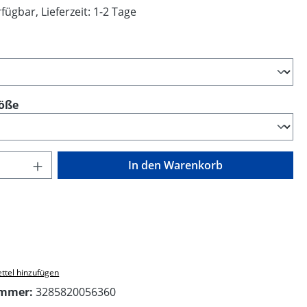
fügbar, Lieferzeit: 1-2 Tage
swählen
auswählen
öße
Anzahl: Gib den gewünschten Wert ein o
In den Warenkorb
ttel hinzufügen
ummer:
3285820056360