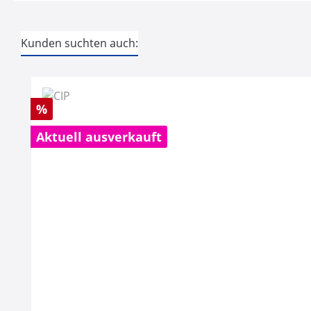
Kunden suchten auch:
Produktgalerie überspringen
Rabatt
%
Aktuell ausverkauft