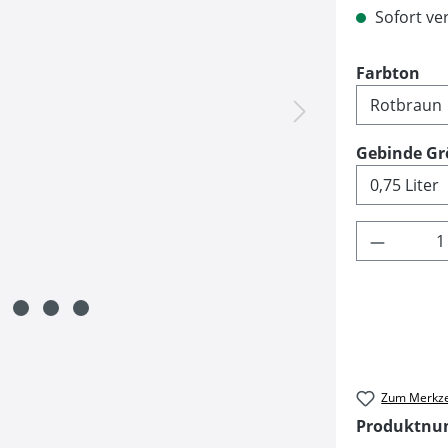
Sofort ver
au
Farbton
Gebinde Gr
Produkt 
Zum Merkze
Produktn