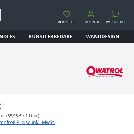
MERKZETTEL
IHR KONTO
WARENKORB
WARENKORB
NDLES
KÜNSTLERBEDARF
WANDDESIGN
eis:
€
iter
(35,93 € / 1 Liter)
nfrei! Preise inkl. MwSt.