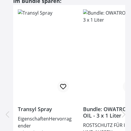
Produktgalerie überspringen
Im Bundle sparen:
Transyl Spray
Bundle: OWATROL
OIL - 3 x 1 Liter
EigenschaftenHervorrag
ROSTSCHUTZ FÜR IN
ender