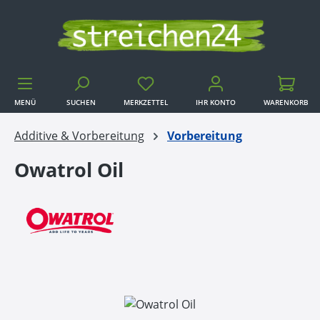
Zum Hauptinhalt springen
MENÜ
SUCHEN
MERKZETTEL
IHR KONTO
WARENKORB
WARENKORB
Additive & Vorbereitung
Vorbereitung
Owatrol Oil
Bildergalerie überspringen