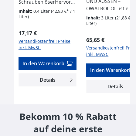
UND AUSSEN –
SchraubenlöserHervorra
OWATROL OIL ist ein
gendes Schmier- und
Inhalt:
0.4 Liter
(42,93 €* / 1
Rostschutzmittel für v
GleitmittelDauerhafte
Liter)
Inhalt:
3 Liter
(21,88 €* /
Oberflächen. Rostsch
WirkungEffektive
Liter)
Haftgrund für Metalle
Feuchtigkeitsverdrängun
Regulärer Preis:
17,17 €
Kunststoff, Glas, Hol
gÜberragende
Regulärer Preis:
65,65 €
Versandkostenfrei! Preise
erhält die Rostoptik d
Kriechfähigkeit, auch
inkl. MwSt.
Versandkostenfrei! Prei
Oberflächen und
„bergauf“ Einsatzgebiete
inkl. MwSt.
verdrängt Luft und
Löst festsitzende, durch
In den Warenkorb
Feuchtigkeit.WIRKUN
Rost »verschweißte«
In den Warenkorb
OLLER ROSTSCHUTZ 
Schrauben, Scharniere
Details
bildet einen isolieren
und andere bewegliche
Details
elastischen Schutzfilm
TeileErmöglicht die
der Rost stoppt und 
zerstörungsfreie
anschließenden
Demontage festsitzender
Lackauftrag vereinfac
BauteileBeseitigt
Bekomm 10 % Rabatt
Einfache Anwendung,
Knirschen und
ohne Sandstrahlen u
Quietschen von
auf deine erste
Schleifen. Farbloser
Scharnieren,