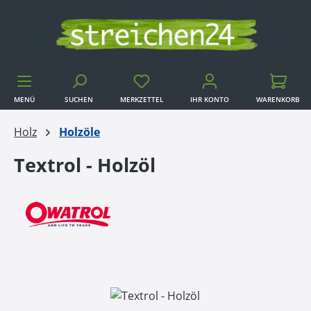
Zum Hauptinhalt springen
MENÜ
SUCHEN
MERKZETTEL
IHR KONTO
WARENKORB
WARENKORB
Holz
Holzöle
Textrol - Holzöl
Bildergalerie überspringen