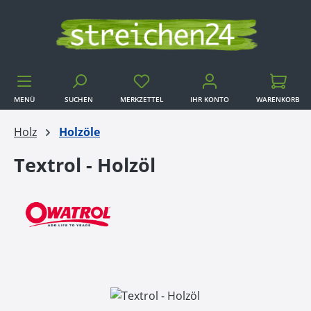
Zum Hauptinhalt springen
MENÜ
SUCHEN
MERKZETTEL
IHR KONTO
WARENKORB
WARENKORB
Holz
Holzöle
Textrol - Holzöl
Bildergalerie überspringen