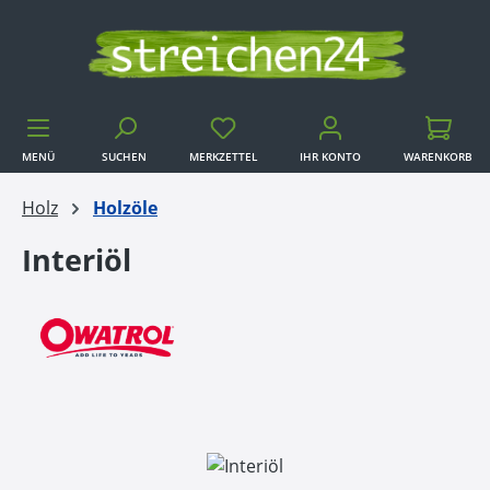
Zum Hauptinhalt springen
MENÜ
SUCHEN
MERKZETTEL
IHR KONTO
WARENKORB
WARENKORB
Holz
Holzöle
Interiöl
Bildergalerie überspringen