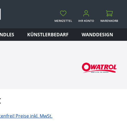
MERKZETTEL
IHR KONTO
WARENKORB
WARENKORB
NDLES
KÜNSTLERBEDARF
WANDDESIGN
eis:
€
nfrei! Preise inkl. MwSt.