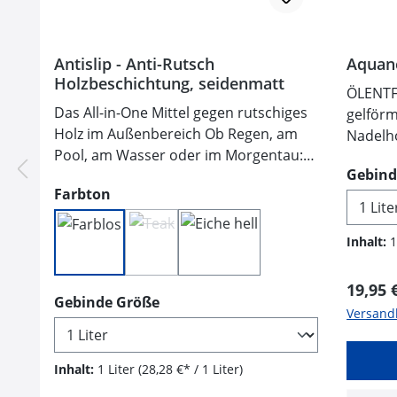
Antislip - Anti-Rutsch
Aquane
Holzbeschichtung, seidenmatt
ÖLENTF
Das All-in-One Mittel gegen rutschiges
gelförmig
Holz im Außenbereich Ob Regen, am
Nadelholz,
Pool, am Wasser oder im Morgentau:
Kastanie) 
Gebind
Bei Feuchtigkeit werden Holzwege und
Holzhäusern, H
auswählen
Farbton
Holzflächen schnell zu einer sehr
Kunststeinen. Greift Kunstst
rutschigen Angelegenheit. Wer die
wenigen Minuten 
schöne Optik des Holzes aber nicht
dunkel gewordenen Öle,
Inhalt:
1
(Diese Option ist zurzeit nicht verfügbar.)
missen und die Flächen jederzeit
EINFACH
sorgenlos nutzen will, bekommt mit
auf horizon
Regulä
19,95 
auswählen
Gebinde Größe
OWATROL ANTISLIP die ideale Lösung,
durch ein
Versandk
die dem Holz eine lückenlose Rundum-
Niederdruckreini
Behandlung spendet. Dank bereits
von Lösu
eingemischter Polypropylen-Partikel
FRANKREICH - Mad
Inhalt:
1 Liter
(28,28 €* / 1 Liter)
entsteht eine gleichmäßige
unansehnlich gew