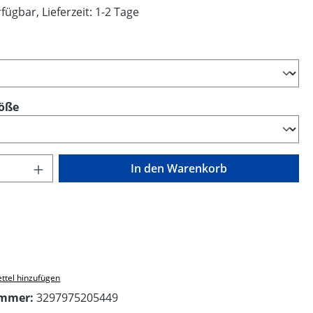
fügbar, Lieferzeit: 1-2 Tage
swählen
auswählen
öße
Anzahl: Gib den gewünschten Wert ein o
In den Warenkorb
ttel hinzufügen
ummer:
3297975205449