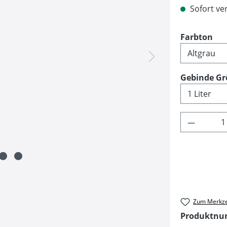
Sofort ver
au
Farbton
Gebinde Gr
Produkt 
Zum Merkze
Produktn