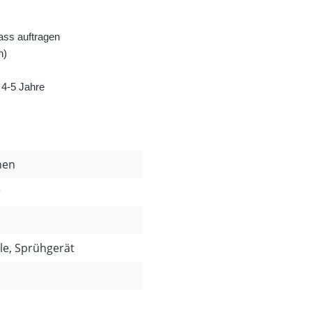
ass auftragen
n)
 4-5 Jahre
nen
r
lle, Sprühgerät