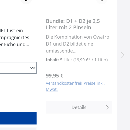
Bundle: D1 + D2 je 2,5
Liter mit 2 Pinseln
TT ist ein
Die Kombination von Owatrol
D1 und D2 bildet eine
umfassende
Holzschutzlösung, die die
Inhalt:
5 Liter
(19,99 €* / 1 Liter)
Vorteile beider Produkte
optimal nutzt. Während
Regulärer Preis:
99,95 €
Owatrol D1 das Holz
Versandkostenfrei! Preise inkl.
tiefgehend vor Feuchtigkeit
ng
MwSt.
und Schädlingen schützt,
betont Owatrol D2 die
natürliche Schönheit des
Details
Holzes und bietet zusätzlichen
Schutz vor den Auswirkungen
von UV-Strahlen und