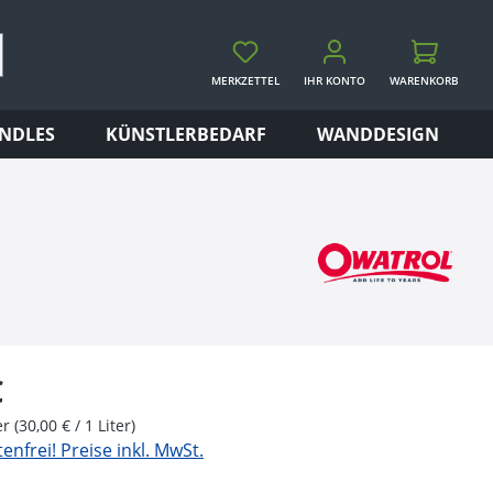
MERKZETTEL
IHR KONTO
WARENKORB
WARENKORB
NDLES
KÜNSTLERBEDARF
WANDDESIGN
eis:
€
ter
(30,00 € / 1 Liter)
nfrei! Preise inkl. MwSt.