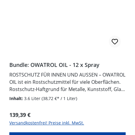
Bundle: OWATROL OIL - 12 x Spray
ROSTSCHUTZ FÜR INNEN UND AUSSEN – OWATROL
OIL ist ein Rostschutzmittel für viele Oberflächen.
Rostschutz-Haftgrund für Metalle, Kunststoff, Glas,
Holz… erhält die Rostoptik der Oberflächen und
Inhalt:
3.6 Liter
(38,72 €* / 1 Liter)
verdrängt Luft und
Feuchtigkeit. WIRKUNGSVOLLER ROSTSCHUTZ –
Regulärer Preis:
139,39 €
bildet einen isolierenden, elastischen Schutzfilm,
Versandkostenfrei! Preise inkl. MwSt.
der Rost stoppt und den anschließenden
Lackauftrag vereinfacht. Einfache Anwendung,