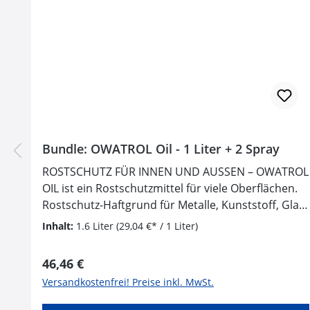
Bundle: OWATROL Oil - 1 Liter + 2 Spray
ROSTSCHUTZ FÜR INNEN UND AUSSEN – OWATROL
OIL ist ein Rostschutzmittel für viele Oberflächen.
Rostschutz-Haftgrund für Metalle, Kunststoff, Glas,
Holz… erhält die Rostoptik der Oberflächen und
Inhalt:
1.6 Liter
(29,04 €* / 1 Liter)
verdrängt Luft und
Feuchtigkeit. WIRKUNGSVOLLER ROSTSCHUTZ –
Regulärer Preis:
46,46 €
bildet einen isolierenden, elastischen Schutzfilm,
Versandkostenfrei! Preise inkl. MwSt.
der Rost stoppt und den anschließenden
Lackauftrag vereinfacht. Einfache Anwendung,