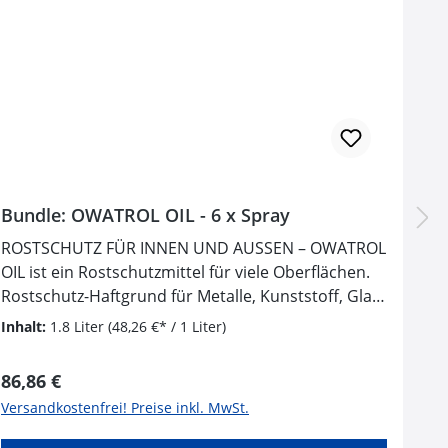
Bundle: OWATROL OIL - 6 x Spray
ROSTSCHUTZ FÜR INNEN UND AUSSEN – OWATROL
OIL ist ein Rostschutzmittel für viele Oberflächen.
Rostschutz-Haftgrund für Metalle, Kunststoff, Glas,
Holz… erhält die Rostoptik der Oberflächen und
Inhalt:
1.8 Liter
(48,26 €* / 1 Liter)
verdrängt Luft und
Feuchtigkeit. WIRKUNGSVOLLER ROSTSCHUTZ –
Regulärer Preis:
86,86 €
bildet einen isolierenden, elastischen Schutzfilm,
Versandkostenfrei! Preise inkl. MwSt.
der Rost stoppt und den anschließenden
Lackauftrag vereinfacht. Einfache Anwendung,