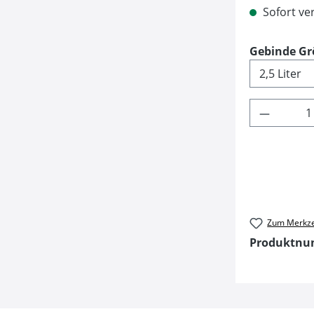
Sofort ver
Gebinde Gr
Produkt 
Zum Merkze
Produktn