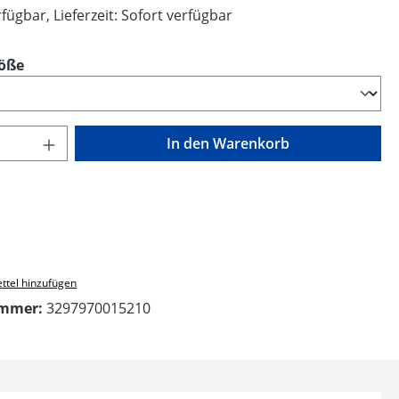
fügbar, Lieferzeit: Sofort verfügbar
auswählen
öße
Anzahl: Gib den gewünschten Wert ein o
In den Warenkorb
ttel hinzufügen
ummer:
3297970015210