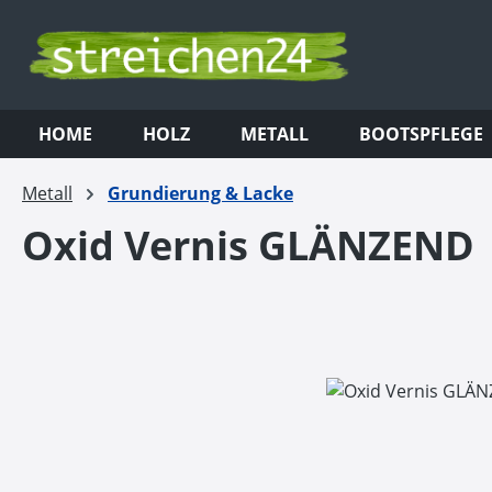
m Hauptinhalt springen
Zur Suche springen
Zur Hauptnavigation springen
HOME
HOLZ
METALL
BOOTSPFLEGE
Metall
Grundierung & Lacke
Oxid Vernis GLÄNZEND
Bildergalerie überspringen