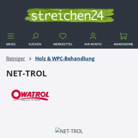
Zum Hauptinhalt springen
MENÜ
SUCHEN
MERKZETTEL
IHR KONTO
WARENKORB
WARENKORB
Reiniger
Holz & WPC-Behandlung
NET-TROL
Bildergalerie überspringen