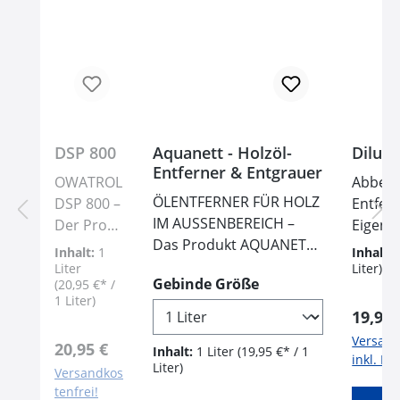
DSP 800
Aquanett - Holzöl-
Dilune
Entferner & Entgrauer
OWATROL
Abbeize
ÖLENTFERNER FÜR HOLZ
DSP 800 –
Entfer
IM AUSSENBEREICH –
Der Profi-
Eigens
Das Produkt AQUANETT
Farbentfe
Lösungs
Inhalt:
1
Inhalt:
ist ein gelförmiger
rner für
aromat
Liter
Liter)
auswählen
Gebinde Größe
(20,95 €* /
Ölentferner speziell für
schnelles
toxisc
1 Liter)
druckimprägniertes und
&
Paraffi
Regulä
19,95 
nicht imprägniertes
mühelose
verdun
Versand
Regulärer Preis:
20,95 €
Nadelholz, tropisches
Inhalt:
1 Liter
(19,95 €* / 1
s Ablösen
nicht 
inkl. Mw
Liter)
Holz, Holzverbundstoffe
Versandkos
von
werden
tenfrei!
oder Laubholz (außer
Lacken!Sie
– biol