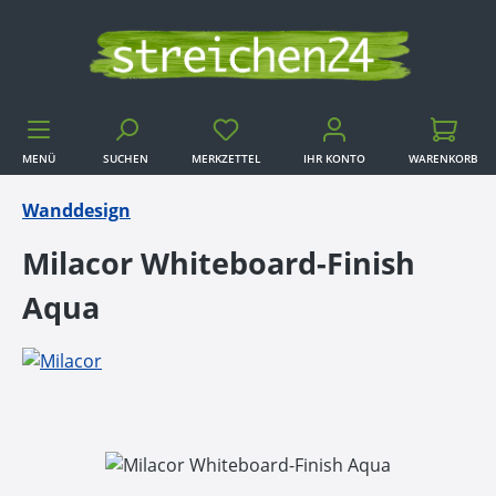
Zum Hauptinhalt springen
MENÜ
SUCHEN
MERKZETTEL
IHR KONTO
WARENKORB
WARENKORB
Wanddesign
Milacor Whiteboard-Finish
Aqua
Bildergalerie überspringen