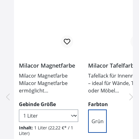
Milacor Magnetfarbe
Milacor Tafelfarbe
Milacor Magnetfarbe
Tafellack für Innenr
Milacor Magnetfarbe
– ideal für Wände, Tü
ermöglicht
oder Möbel
magnethaftende
Lösemittelfrei &
auswählen
auswählen
Gebinde Größe
Farbton
Wandflächen im
wasserverdünnbar –
Innenbereich. Der
umweltfreundlich un
lösemittelfreie Anstrich
geruchsarm Beschriftbar
Grün
verwandelt geeignete
mit Schulkreide & we
Inhalt:
1 Liter
(22,22 €* / 1
Liter)
Untergründe in
Kreidemarkern (z. B.