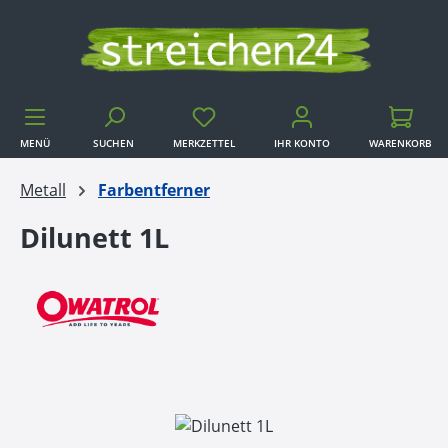
Zum Hauptinhalt springen
MENÜ
SUCHEN
MERKZETTEL
IHR KONTO
WARENKORB
WARENKORB
Metall
Farbentferner
Dilunett 1L
Bildergalerie überspringen