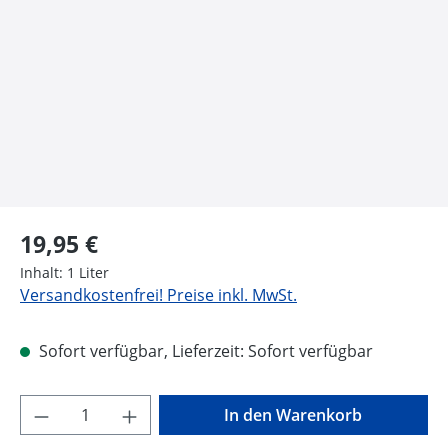
Regulärer Preis:
19,95 €
Inhalt:
1 Liter
Versandkostenfrei! Preise inkl. MwSt.
Sofort verfügbar, Lieferzeit: Sofort verfügbar
Produkt Anzahl: Gib den gewünschten Wer
In den Warenkorb