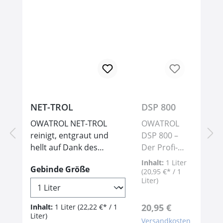
NET-TROL
DSP 800
OWATROL NET-TROL
OWATROL
reinigt, entgraut und
DSP 800 –
hellt auf Dank des
Der Profi-
Eindringens bis in die
Farbentferne
Inhalt:
1 Liter
auswählen
Gebinde Größe
Poren kann OWATROL
r für
(20,95 €* / 1
Liter)
NET-TROL tiefsitzende
schnelles &
Verschmutzungen von
müheloses
Regulärer Preis:
verwittertem Holz sowie
Ablösen von
20,95 €
Inhalt:
1 Liter
(22,22 €* / 1
Liter)
Oxidation, Schmutz und
Lacken!Sie
Versandkosten